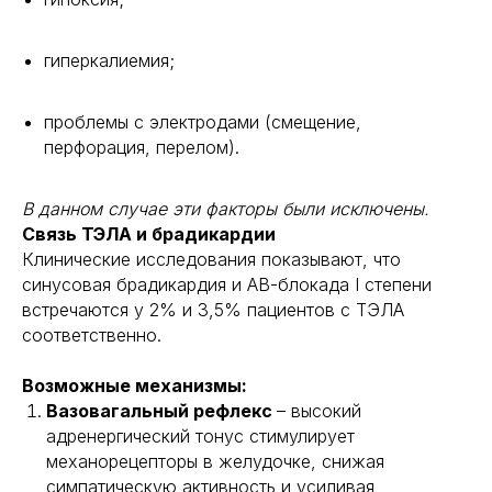
гиперкалиемия;
проблемы с электродами (смещение,
перфорация, перелом).
В данном случае эти факторы были исключены.
Связь ТЭЛА и брадикардии
Клинические исследования показывают, что
2024 © Все права защищены
синусовая брадикардия и АВ-блокада I степени
встречаются у 2% и 3,5% пациентов с ТЭЛА
Меню
Контакты
соответственно.
КардиоКАРТА
+7 985 717 05 25
Возможные механизмы:
Кардио-кресло
info@cardioqvark.ru
Вазовагальный рефлекс
– высокий
Инструкции
адренергический тонус стимулирует
О компании
механорецепторы в желудочке, снижая
Блог
симпатическую активность и усиливая