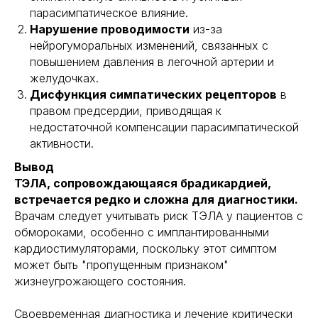
парасимпатическое влияние.
Юридическая информация
Нарушение проводимости
из-за
Документы
нейрогуморальных изменений, связанных с
Публичная оферта
повышением давления в легочной артерии и
Политика конфиденциальности
желудочках.
Дисфункция симпатических рецепторов
в
Партнерская программа для лидеров мнений
правом предсердии, приводящая к
Партнерская программа для организаций
недостаточной компенсации парасимпатической
активности.
Корпоративные решения здоровья
Вывод
ТЭЛА, сопровождающаяся брадикардией,
встречается редко и сложна для диагностики.
Врачам следует учитывать риск ТЭЛА у пациентов с
обмороками, особенно с имплантированными
кардиостимуляторами, поскольку этот симптом
может быть "пропущенным признаком"
жизнеугрожающего состояния.
Своевременная диагностика и лечение критически