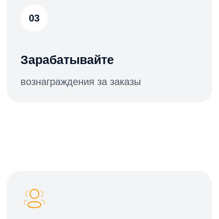
Продвигать офферы в ваших
каналах можно через
индивидуальный промокод
Как часто будут выплаты?
По итогам вашего продвижения
ежемесячно формируется отчёт за
предыдущий месяц и перечисляется
вознаграждение
Вознаграждение