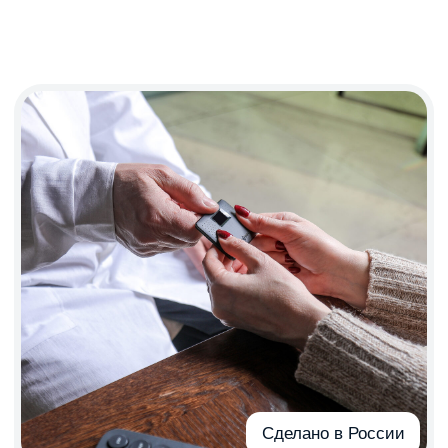
Сделано в России
Партнёрская
программа
Рекомендуйте КардиоКАРТУ и
зарабатывайте! Программа
доступна для лидеров мнений,
блогеров, cpa-сетей и вебмастеров
Зарабатывайте за каждого
привлеченного покупателя