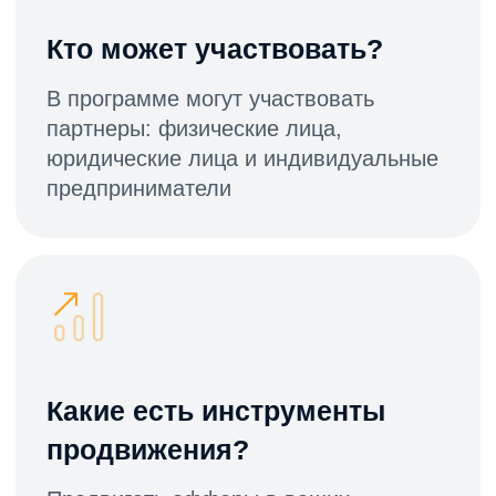
партнёра
Партнёр зарабатывает за
онлайн-заказ привлечённого
покупателя
Покупатель по промокоду
партнёра получает скидку на
покупку КардиоКАРТЫ на сайте
www.cardioqvark.ru
Как получить
вознаграждение