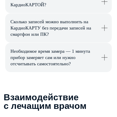
КардиоКАРТОЙ?
Сколько записей можно выполнить на
КардиоКАРТУ без передачи записей на
Не нашли
смартфон или ПК?
ответа на свой
вопрос?
Пожалуйста, оставьте заявку,
Необходимое время замера — 1 минута
мы с вами свяжемся!
прибор замеряет сам или нужно
отсчитывать самостоятельно?
+7
ОТПРАВИТЬ