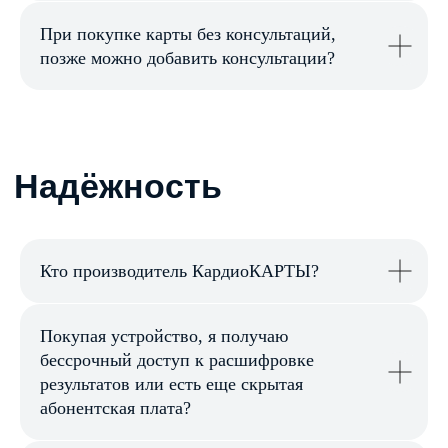
Меню
Контакты
При покупке карты без консультаций,
КардиоКАРТА
+7 985 717 05 25
позже можно добавить консультации?
Кардио-кресло
info@cardioqvark.ru
Инструкции
О компании
Блог
Юридическая информация
Документы
Публичная оферта
Кто производитель КардиоКАРТЫ?
Политика конфиденциальности
Партнерская программа для лидеров мнений
Покупая устройство, я получаю
Партнерская программа для организаций
бессрочный доступ к расшифровке
Корпоративные решения здоровья
результатов или есть еще скрытая
абонентская плата?