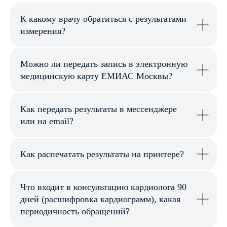
Нажимая на кнопку отправить
вы соглашаетесь с политикой
К какому врачу обратиться с результатами
конфиденциальности
измерения?
Или напишите нам
Можно ли передать запись в электронную
медицинскую карту ЕМИАС Москвы?
WhatsApp
Как передать результаты в мессенджере
Telegram
или на email?
Как распечатать результаты на принтере?
Что входит в консультацию кардиолога 90
дней (расшифровка кардиограмм), какая
периодичность обращений?
2024 © Все права защищены