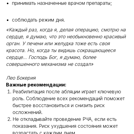
принимать назначенные врачом препараты;
соблюдать режим дня.
«Каждый раз, когда я, делая операцию, смотрю на
2024 © Все права защищены
сердце, я думаю, что это необыкновенно красивый
орган. У печени или желудка тоже есть своя
Меню
Контакты
красота. Но, когда ты видишь сокращающееся
сердце… Господь Бог, я думаю, более
КардиоКАРТА
+7 985 717 05 25
совершенного механизма не создал»
Кардио-кресло
info@cardioqvark.ru
Инструкции
Лео Бокерия
О компании
Важные рекомендации:
Блог
Реабилитация после абляции играет ключевую
роль. Соблюдение всех рекомендаций поможет
Юридическая информация
быстрее восстановиться и снизить риск
Документы
осложнений.
Публичная оферта
Не откладывайте проведение РЧА, если есть
показания. Риск ухудшения состояния может
Политика конфиденциальности
возрастать с каждым днем.