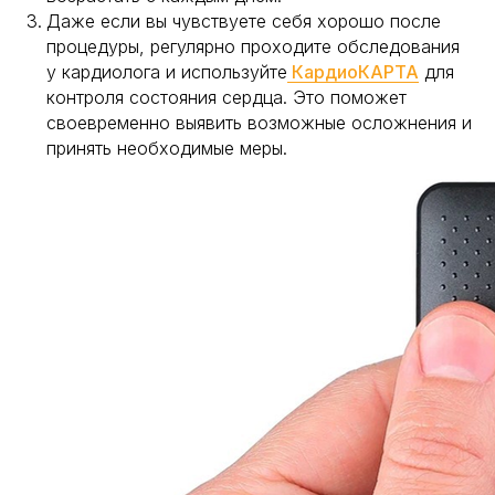
Партнерская программа для лидеров мнений
Даже если вы чувствуете себя хорошо после
процедуры, регулярно проходите обследования
Партнерская программа для организаций
у кардиолога и используйте
КардиоКАРТА
для
Корпоративные решения здоровья
контроля состояния сердца. Это поможет
своевременно выявить возможные осложнения и
принять необходимые меры.