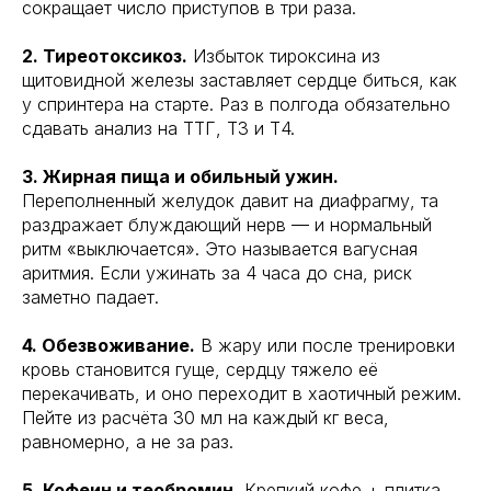
сокращает число приступов в три раза.
2. Тиреотоксикоз.
Избыток тироксина из
щитовидной железы заставляет сердце биться, как
у спринтера на старте. Раз в полгода обязательно
сдавать анализ на ТТГ, Т3 и Т4.
3. Жирная пища и обильный ужин.
Переполненный желудок давит на диафрагму, та
раздражает блуждающий нерв — и нормальный
ритм «выключается». Это называется вагусная
аритмия. Если ужинать за 4 часа до сна, риск
заметно падает.
4. Обезвоживание.
В жару или после тренировки
кровь становится гуще, сердцу тяжело её
перекачивать, и оно переходит в хаотичный режим.
Пейте из расчёта 30 мл на каждый кг веса,
равномерно, а не за раз.
5. Кофеин и теобромин.
Крепкий кофе + плитка