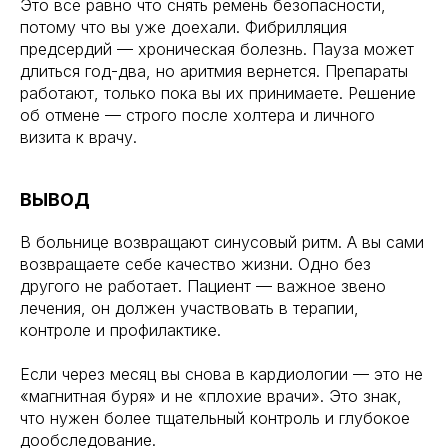
Это всё равно что снять ремень безопасности,
потому что вы уже доехали. Фибрилляция
предсердий — хроническая болезнь. Пауза может
длиться год-два, но аритмия вернется. Препараты
работают, только пока вы их принимаете. Решение
2024 © Все права защищены
об отмене — строго после холтера и личного
визита к врачу.
Меню
Контакты
КардиоКАРТА
+7 985 717 05 25
ВЫВОД
Кардио-кресло
info@cardioqvark.ru
Инструкции
В больнице возвращают синусовый ритм. А вы сами
О компании
возвращаете себе качество жизни. Одно без
Блог
другого не работает. Пациент — важное звено
лечения, он должен участвовать в терапии,
Юридическая информация
контроле и профилактике.
Документы
Если через месяц вы снова в кардиологии — это не
Публичная оферта
«магнитная буря» и не «плохие врачи». Это знак,
Политика конфиденциальности
что нужен более тщательный контроль и глубокое
Партнерская программа для лидеров мнений
дообследование.