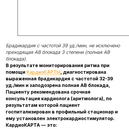
2024 © Все права защищены
Меню
Контакты
КардиоКАРТА
+7 985 717 05 25
Кардио-кресло
info@cardioqvark.ru
Инструкции
Брадикардия с частотой 39 уд./мин, не исключено
преходящая АВ блокада 3 степени (полная АВ
О компании
блокада).
Блог
В результате мониторирования ритма при
Юридическая информация
помощи
КардиоКАРТЫ
, диагностирована
выраженная брадикардия с частотой 32-39
Документы
уд./мин и заподозрена полная АВ блокада,
Публичная оферта
Пациенту рекомендована срочная
Политика конфиденциальности
консультация кардиолога (аритмолога), по
Партнерская программа для лидеров мнений
результатам которой пациент
госпитализирован в профильный стационар и
Партнерская программа для организаций
ему установлен электрокардиостимулятор.
Корпоративные решения здоровья
КардиоКАРТА — это: