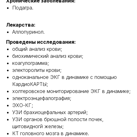
Хронические заболевания:
Подагра.
Лекарства:
Аллопуринол.
Проведены исследования:
общий анализ крови;
биохимический анализ крови;
коагулограмма;
электоролиты крови;
одноканальное ЭКГ в динамике с помощью
КардиоКАРТЫ;
холтеровское мониторирование ЭКГ в динамике;
электроэнцефалография;
ЭХО-КГ;
УЗИ брахиоцефальных артерий;
УЗИ органов брюшной полости почек,
щитовидногй железы;
КТ головного мозга в динамике.